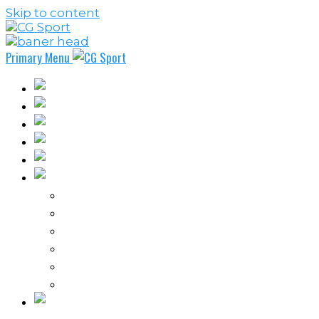
Skip to content
Primary Menu
Fudbal
Košarka
Rukomet
Vaterpolo
Borilački sportovi
Ostali sportovi
FPL – Fantazi Premijer liga
Odbojka
Tenis
Intervju
Kolumne
Ostalo
Vi nas činite nezavisnim!