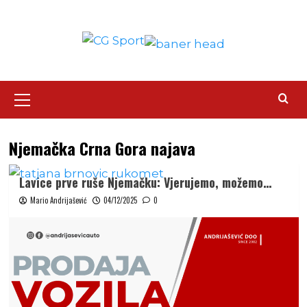
Skip
to
content
Primary
Menu
Njemačka Crna Gora najava
Lavice prve ruše Njemačku: Vjerujemo, možemo…
Mario Andrijašević
04/12/2025
0