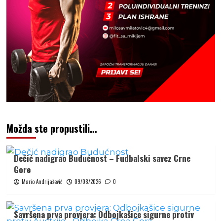
Možda ste propustili…
Dečić nadigrao Budućnost – Fudbalski savez Crne
Gore
Mario Andrijašević
09/08/2026
0
Savršena prva provjera: Odbojkašice sigurne protiv