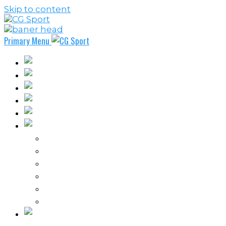
Skip to content
Primary Menu
Fudbal
Košarka
Rukomet
Vaterpolo
Borilački sportovi
Ostali sportovi
FPL – Fantazi Premijer liga
Odbojka
Tenis
Intervju
Kolumne
Ostalo
Vi nas činite nezavisnim!