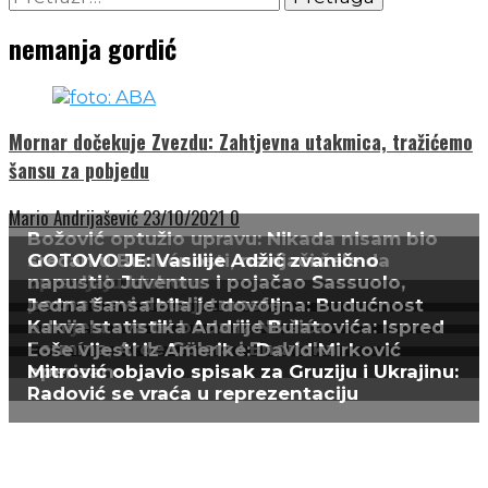
nemanja gordić
Mornar dočekuje Zvezdu: Zahtjevna utakmica, tražićemo
šansu za pobjedu
Mario Andrijašević
23/10/2021
0