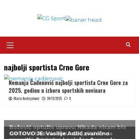
Skip
to
content
Primary
Menu
najbolji sportista Crne Gore
Nemanja Čađenović najbolji sportista Crne Gore za
2025. godinu u izboru sportskih novinara
Mario Andrijašević
24/12/2025
0