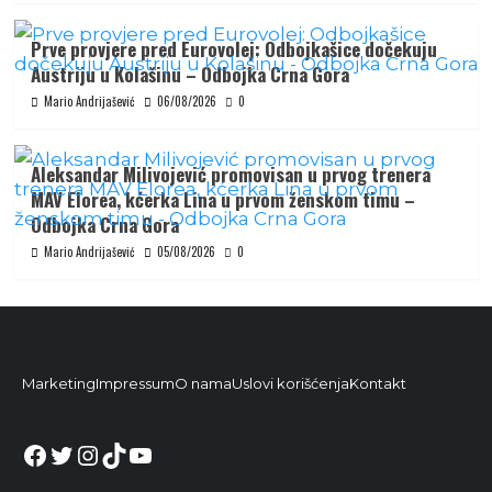
Prve provjere pred Eurovolej: Odbojkašice dočekuju
Austriju u Kolašinu – Odbojka Crna Gora
Mario Andrijašević
06/08/2026
0
Aleksandar Milivojević promovisan u prvog trenera
MAV Elorea, kćerka Lina u prvom ženskom timu –
Odbojka Crna Gora
Mario Andrijašević
05/08/2026
0
Marketing
Impressum
O nama
Uslovi korišćenja
Kontakt
Facebook
Twitter
Instagram
TikTok
YouTube