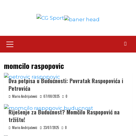
Skip
to
content
Primary
Menu
momcilo raspopovic
Dva potpisa u Budućnosti: Povratak Raspopovića i
Petrovića
Mario Andrijašević
07/08/2025
0
Riješenje za Budućnost? Momčilo Raspopović na
tržištu!
Mario Andrijašević
23/07/2025
0