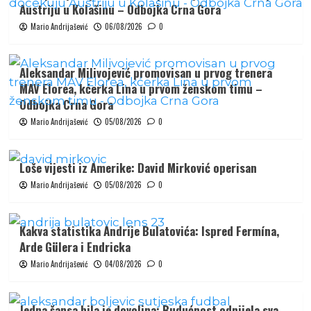
Austriju u Kolašinu – Odbojka Crna Gora
Mario Andrijašević
06/08/2026
0
Aleksandar Milivojević promovisan u prvog trenera
MAV Elorea, kćerka Lina u prvom ženskom timu –
Odbojka Crna Gora
Mario Andrijašević
05/08/2026
0
Loše vijesti iz Amerike: David Mirković operisan
Mario Andrijašević
05/08/2026
0
Kakva statistika Andrije Bulatovića: Ispred Fermína,
Arde Gülera i Endricka
Mario Andrijašević
04/08/2026
0
Jedna šansa bila je dovoljna: Budućnost odnijela sva