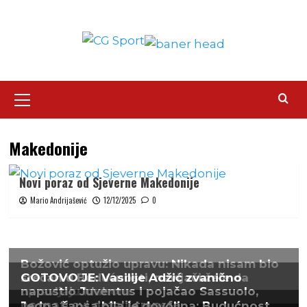
Skip
to
content
Primary
Menu
Makedonije
Novi poraz od Sjeverne Makedonije
Mario Andrijašević
12/12/2025
0