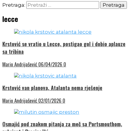
Pretraga:
lecce
Krstović se vratio u Lecce, postigao gol i dobio aplauze
sa tribina
Mario Andrijašević
06/04/2026
0
Krstović van planova, Atalanta nema rješenje
Mario Andrijašević
02/01/2026
0
Osmajić pod znakom pitanja za meč sa Portsmouthom,