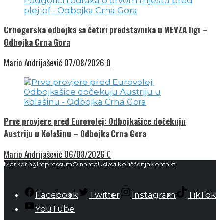
Crnogorska odbojka sa četiri predstavnika u MEVZA ligi –
Odbojka Crna Gora
Mario Andrijašević
07/08/2026
0
Prve provjere pred Eurovolej: Odbojkašice dočekuju
Austriju u Kolašinu – Odbojka Crna Gora
Mario Andrijašević
06/08/2026
0
Marketing
Impressum
O nama
Uslovi korišćenja
Kontakt
Facebook
Twitter
Instagram
TikTok
YouTube