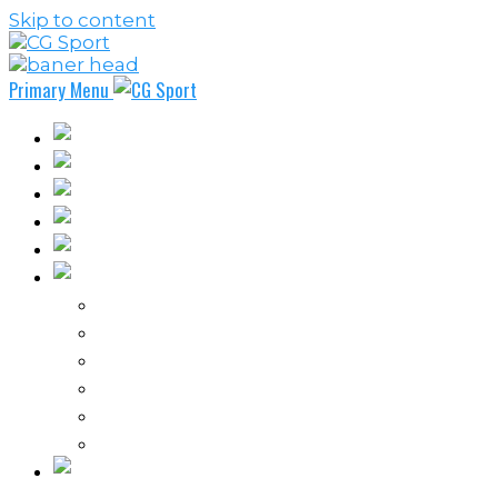
Skip to content
Primary Menu
Fudbal
Košarka
Rukomet
Vaterpolo
Borilački sportovi
Ostali sportovi
FPL – Fantazi Premijer liga
Odbojka
Tenis
Intervju
Kolumne
Ostalo
Vi nas činite nezavisnim!