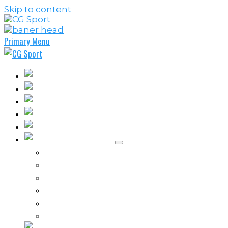
Skip to content
Primary Menu
Fudbal
Košarka
Rukomet
Vaterpolo
Borilački sportovi
Ostali sportovi
FPL – Fantazi Premijer liga
Odbojka
Tenis
Intervju
Kolumne
Ostalo
Vi nas činite nezavisnim!