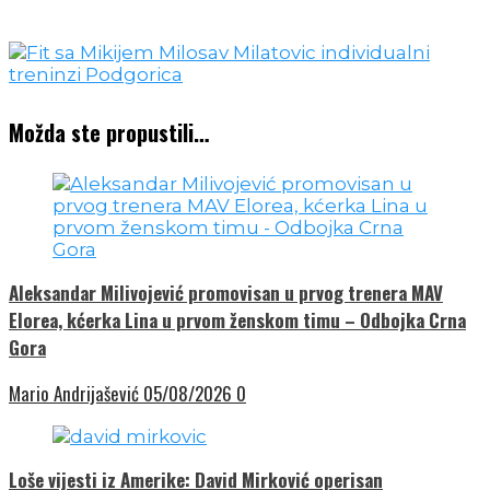
Možda ste propustili…
Aleksandar Milivojević promovisan u prvog trenera MAV
Elorea, kćerka Lina u prvom ženskom timu – Odbojka Crna
Gora
Mario Andrijašević
05/08/2026
0
Loše vijesti iz Amerike: David Mirković operisan