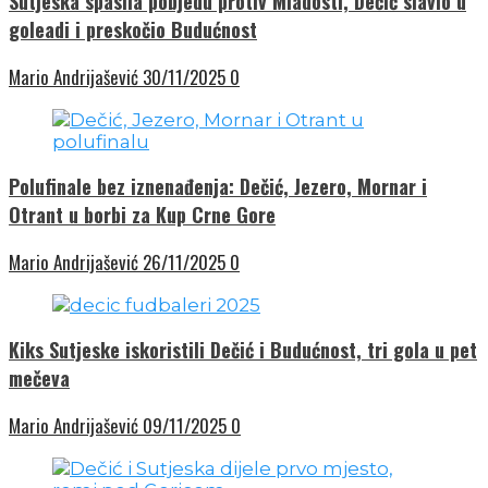
Sutjeska spasila pobjedu protiv Mladosti, Dečić slavio u
goleadi i preskočio Budućnost
Mario Andrijašević
30/11/2025
0
Polufinale bez iznenađenja: Dečić, Jezero, Mornar i
Otrant u borbi za Kup Crne Gore
Mario Andrijašević
26/11/2025
0
Kiks Sutjeske iskoristili Dečić i Budućnost, tri gola u pet
mečeva
Mario Andrijašević
09/11/2025
0