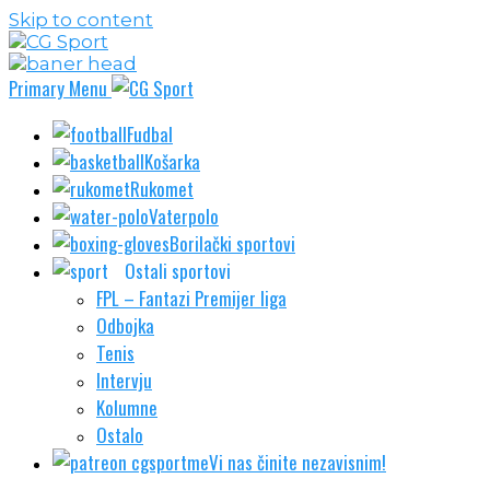
Skip to content
Primary Menu
Fudbal
Košarka
Rukomet
Vaterpolo
Borilački sportovi
Ostali sportovi
FPL – Fantazi Premijer liga
Odbojka
Tenis
Intervju
Kolumne
Ostalo
Vi nas činite nezavisnim!