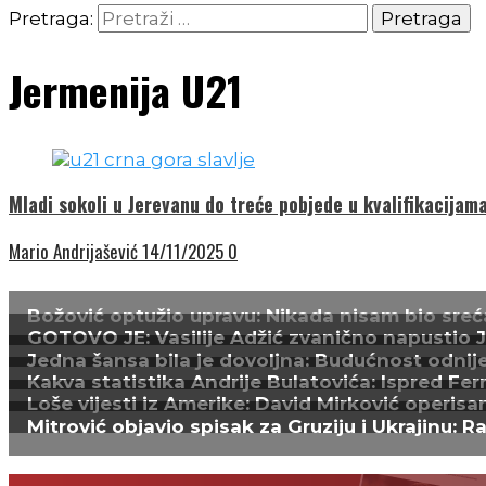
Pretraga:
Jermenija U21
Mladi sokoli u Jerevanu do treće pobjede u kvalifikacijam
Mario Andrijašević
14/11/2025
0
Božović optužio upravu: Nikada nisam bio sreća
GOTOVO JE: Vasilije Adžić zvanično napustio Juv
Jedna šansa bila je dovoljna: Budućnost odnijel
Kakva statistika Andrije Bulatovića: Ispred Fer
Loše vijesti iz Amerike: David Mirković operisa
Mitrović objavio spisak za Gruziju i Ukrajinu: R