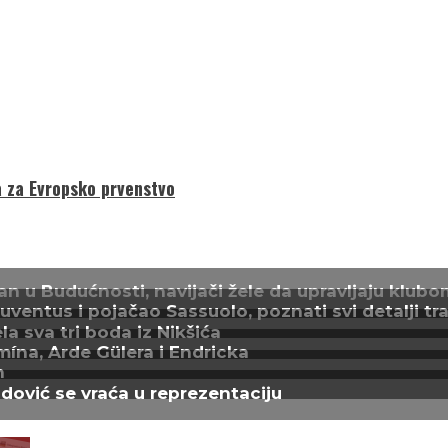
a za Evropsko prvenstvo
n u Budućnosti, navijači žele da upravljaju klubo
entus i pojačao Sassuolo, poznati svi detalji tra
a sva tri boda iz Nikšića
mína, Arde Gülera i Endricka
n
adović se vraća u reprezentaciju