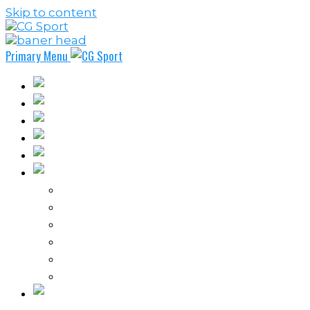
Skip to content
Primary Menu
Fudbal
Košarka
Rukomet
Vaterpolo
Borilački sportovi
Ostali sportovi
FPL – Fantazi Premijer liga
Odbojka
Tenis
Intervju
Kolumne
Ostalo
Vi nas činite nezavisnim!