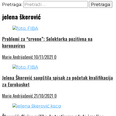
Pretraga:
jelena škerović
Problemi za “crvene”: Selektorka pozitivna na
koronavirus
Mario Andrijašević
10/11/2021
0
Jelena Škerović saopštila spisak za početak kvalifikacija
za Eurobasket
Mario Andrijašević
21/10/2021
0