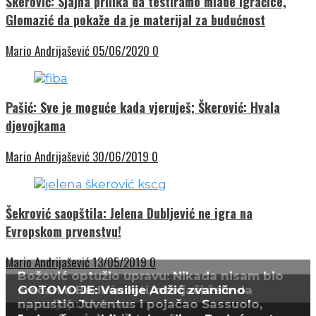
Škerović: Sjajna prilika da testiramo mlade igračice,
Glomazić da pokaže da je materijal za budućnost
Mario Andrijašević
05/06/2020
0
Pašić: Sve je moguće kada vjeruješ; Škerović: Hvala
djevojkama
Mario Andrijašević
30/06/2019
0
Šekrović saopštila: Jelena Dubljević ne igra na
Evropskom prvenstvu!
Mario Andrijašević
13/05/2019
0