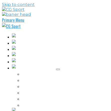
Skip to content
Primary Menu
Fudbal
Košarka
Rukomet
Vaterpolo
Borilački sportovi
Ostali sportovi
FPL – Fantazi Premijer liga
Odbojka
Tenis
Intervju
Kolumne
Ostalo
Vi nas činite nezavisnim!