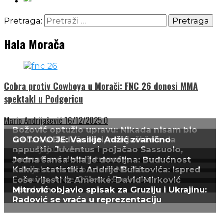
Pretraga:
Hala Morača
Cobra protiv Cowboya u Morači: FNC 26 donosi MMA
spektakl u Podgoricu
Mario Andrijašević
16/12/2025
0