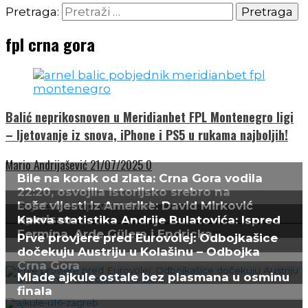
Pretraga:
fpl crna gora
Balić neprikosnoven u Meridianbet FPL Montenegro ligi
– ljetovanje iz snova, iPhone i PS5 u rukama najboljih!
Mario Andrijašević
21/07/2025
0
Bile na korak od zlata: Crna Gora vodila
22:20, osvojila istorijsko srebro na
Svjetskom prvenstvu!
Loše vijesti iz Amerike: David Mirković
operisan
Kakva statistika Andrije Bulatovića: Ispred
Fermína, Arde Gülera i Endricka
Prve provjere pred Eurovolej: Odbojkašice
dočekuju Austriju u Kolašinu – Odbojka
Crna Gora
Mlade ajkule ostale bez plasmana u osminu
finala