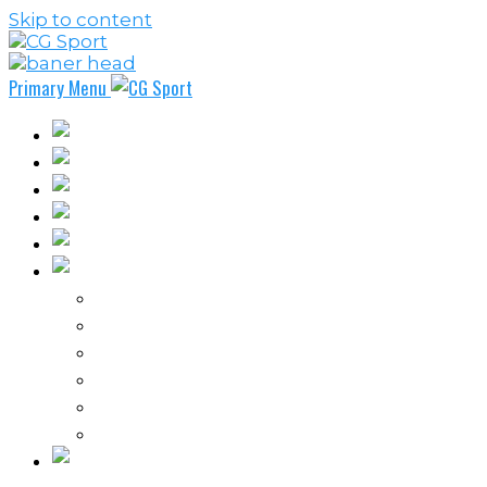
Skip to content
Primary Menu
Fudbal
Košarka
Rukomet
Vaterpolo
Borilački sportovi
Ostali sportovi
FPL – Fantazi Premijer liga
Odbojka
Tenis
Intervju
Kolumne
Ostalo
Vi nas činite nezavisnim!