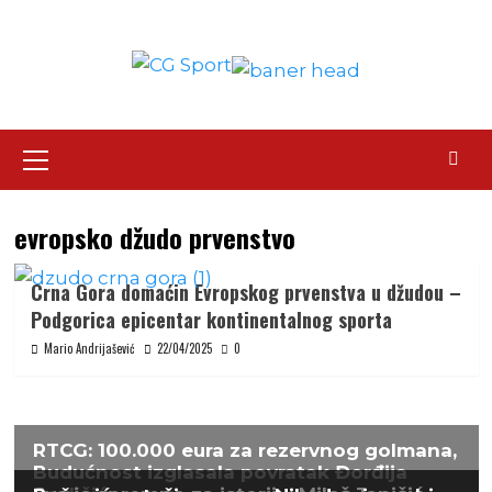
Skip
to
content
Primary
Menu
evropsko džudo prvenstvo
Crna Gora domaćin Evropskog prvenstva u džudou –
Podgorica epicentar kontinentalnog sporta
Mario Andrijašević
22/04/2025
0