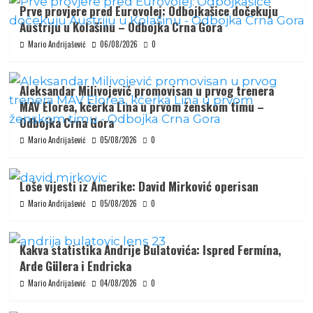
Prve provjere pred Eurovolej: Odbojkašice dočekuju
Austriju u Kolašinu – Odbojka Crna Gora
Mario Andrijašević
06/08/2026
0
Aleksandar Milivojević promovisan u prvog trenera
MAV Elorea, kćerka Lina u prvom ženskom timu –
Odbojka Crna Gora
Mario Andrijašević
05/08/2026
0
Loše vijesti iz Amerike: David Mirković operisan
Mario Andrijašević
05/08/2026
0
Kakva statistika Andrije Bulatovića: Ispred Fermína,
Arde Gülera i Endricka
Mario Andrijašević
04/08/2026
0