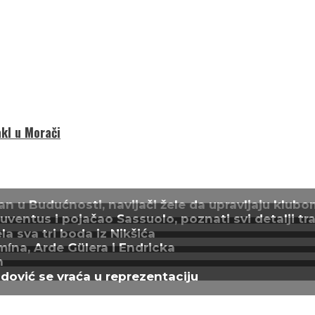
kl u Morači