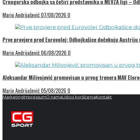
Crnogorska odbojka sa četiri predstavnika u MEVZA ligi – O
Mario Andrijašević
07/08/2026
0
Prve provjere pred Eurovolej: Odbojkašice dočekuju Austriju
Mario Andrijašević
06/08/2026
0
Aleksandar Milivojević promovisan u prvog trenera MAV Elor
Mario Andrijašević
05/08/2026
0
Marketing
Impressum
O nama
Uslovi korišćenja
Kontakt