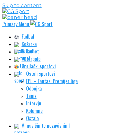
Skip to content
Primary Menu
Fudbal
Košarka
Rukomet
Vaterpolo
Borilački sportovi
Ostali sportovi
FPL – Fantazi Premijer liga
Odbojka
Tenis
Intervju
Kolumne
Ostalo
Vi nas činite nezavisnim!