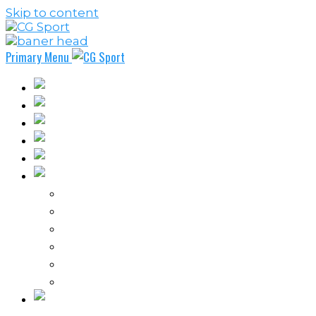
Skip to content
Primary Menu
Fudbal
Košarka
Rukomet
Vaterpolo
Borilački sportovi
Ostali sportovi
FPL – Fantazi Premijer liga
Odbojka
Tenis
Intervju
Kolumne
Ostalo
Vi nas činite nezavisnim!