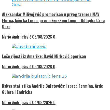
Aleksandar Milivojević promovisan u prvog trenera MAV
Elorea, kćerka Lina u prvom ženskom timu – Odbojka Crna
Gora
Mario Andrijašević
05/08/2026
0
Loše vijesti iz Amerike: David Mirković operisan
Mario Andrijašević
05/08/2026
0
Kakva statistika Andrije Bulatovića: Ispred Fermína, Arde
Gülera i Endricka
Mario Andrijašević
04/08/2026
0