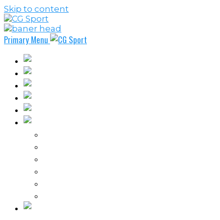
Skip to content
Primary Menu
Fudbal
Košarka
Rukomet
Vaterpolo
Borilački sportovi
Ostali sportovi
FPL – Fantazi Premijer liga
Odbojka
Tenis
Intervju
Kolumne
Ostalo
Vi nas činite nezavisnim!