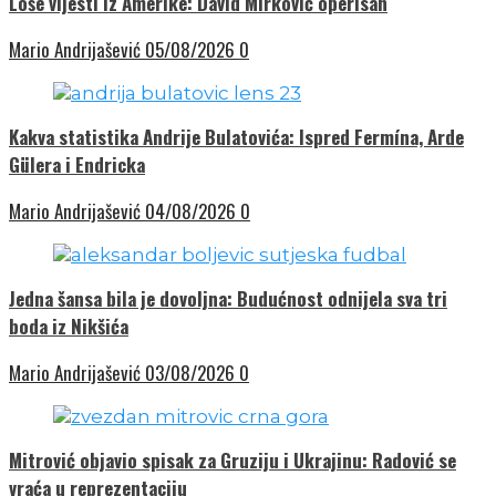
Loše vijesti iz Amerike: David Mirković operisan
Mario Andrijašević
05/08/2026
0
Kakva statistika Andrije Bulatovića: Ispred Fermína, Arde
Gülera i Endricka
Mario Andrijašević
04/08/2026
0
Jedna šansa bila je dovoljna: Budućnost odnijela sva tri
boda iz Nikšića
Mario Andrijašević
03/08/2026
0
Mitrović objavio spisak za Gruziju i Ukrajinu: Radović se
vraća u reprezentaciju