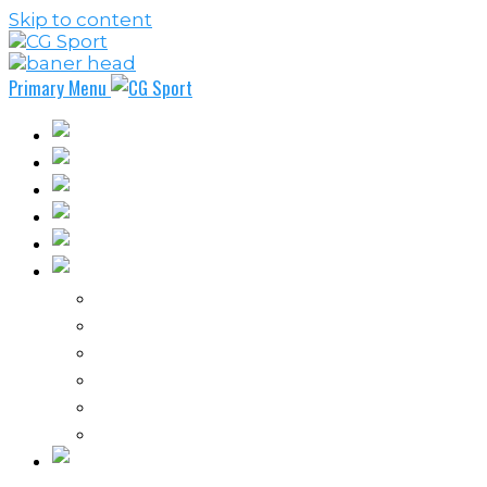
Skip to content
Primary Menu
Fudbal
Košarka
Rukomet
Vaterpolo
Borilački sportovi
Ostali sportovi
FPL – Fantazi Premijer liga
Odbojka
Tenis
Intervju
Kolumne
Ostalo
Vi nas činite nezavisnim!