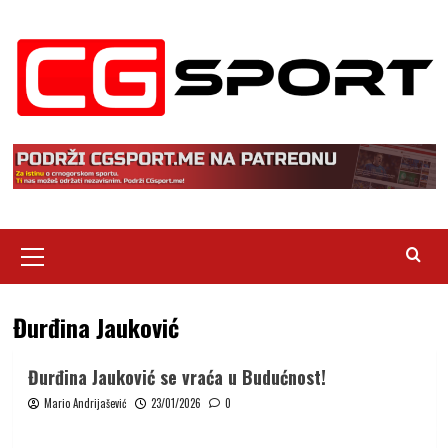
Skip
to
content
Primary
Menu
Đurđina Jauković
Đurđina Jauković se vraća u Budućnost!
Mario Andrijašević
23/01/2026
0