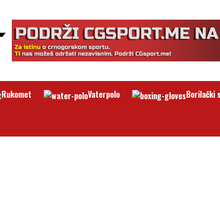
Rukomet
Vaterpolo
Borilački 