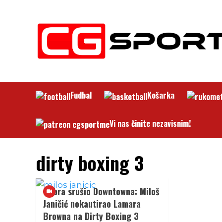
Skip
to
content
Fudbal
Košarka
Vi nas činite nezavisnim!
dirty boxing 3
Cobra srušio Downtowna: Miloš
Janičić nokautirao Lamara
Browna na Dirty Boxing 3