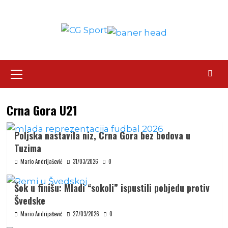
Skip
to
content
Primary
Menu
Crna Gora U21
Poljska nastavila niz, Crna Gora bez bodova u
Tuzima
Mario Andrijašević
31/03/2026
0
Šok u finišu: Mladi “sokoli” ispustili pobjedu protiv
Švedske
Mario Andrijašević
27/03/2026
0