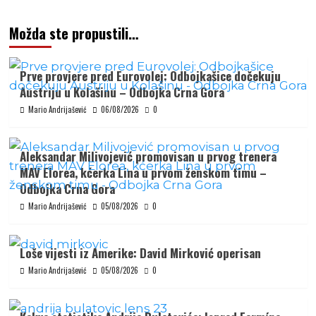
Možda ste propustili…
Prve provjere pred Eurovolej: Odbojkašice dočekuju
Austriju u Kolašinu – Odbojka Crna Gora
Mario Andrijašević
06/08/2026
0
Aleksandar Milivojević promovisan u prvog trenera
MAV Elorea, kćerka Lina u prvom ženskom timu –
Odbojka Crna Gora
Mario Andrijašević
05/08/2026
0
Loše vijesti iz Amerike: David Mirković operisan
Mario Andrijašević
05/08/2026
0