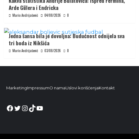
Kakva statistika Andrije Bulatovića: Ispred Fermína,
Arde Gülera i Endricka
Mario Andrijašević
04/08/2026
0
Jedna šansa bila je dovoljna: Budućnost odnijela sva
tri boda iz Nikšića
Mario Andrijašević
03/08/2026
0
Marketing
Impressum
O nama
Uslovi korišćenja
Kontakt
Facebook
Twitter
Instagram
TikTok
YouTube