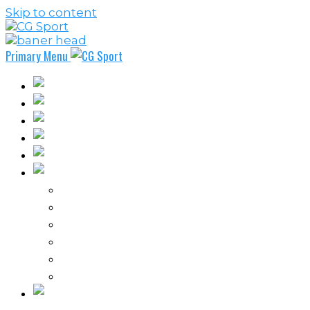
Skip to content
Primary Menu
Fudbal
Košarka
Rukomet
Vaterpolo
Borilački sportovi
Ostali sportovi
FPL – Fantazi Premijer liga
Odbojka
Tenis
Intervju
Kolumne
Ostalo
Vi nas činite nezavisnim!