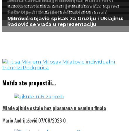
poznati svi detalji transfe...
Jedna šansa bila je dovoljna: Budućnost
odnijela sva tri boda iz Nikšića
Kakva statistika Andrije Bulatovića: Ispred
Fermína, Arde Gülera i Endricka
Loše vijesti iz Amerike: David Mirković
operisan
Mitrović objavio spisak za Gruziju i Ukrajinu:
Radović se vraća u reprezentaciju
Možda ste propustili…
Mlade ajkule ostale bez plasmana u osminu finala
Mario Andrijašević
07/08/2026
0