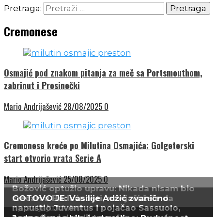
Pretraga:
Cremonese
Osmajić pod znakom pitanja za meč sa Portsmouthom,
zabrinut i Prosinečki
Mario Andrijašević
28/08/2025
0
Cremonese kreće po Milutina Osmajića: Golgeterski
start otvorio vrata Serie A
Mario Andrijašević
25/08/2025
0
Božović optužio upravu: Nikada nisam bio
srećan u Budućnosti, navijači žele da
GOTOVO JE: Vasilije Adžić zvanično
upravljaju klubom
napustio Juventus i pojačao Sassuolo,