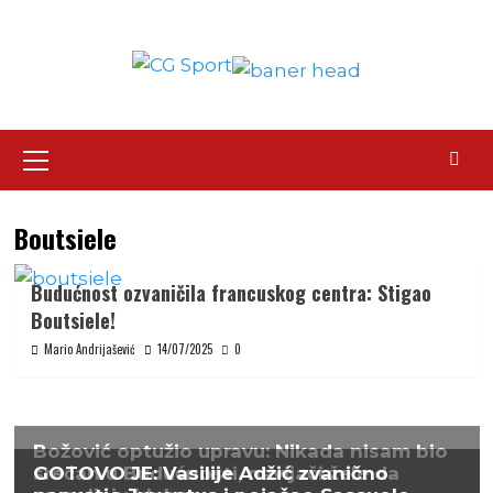
Skip
to
content
Primary
Menu
Boutsiele
Budućnost ozvaničila francuskog centra: Stigao
Boutsiele!
Mario Andrijašević
14/07/2025
0