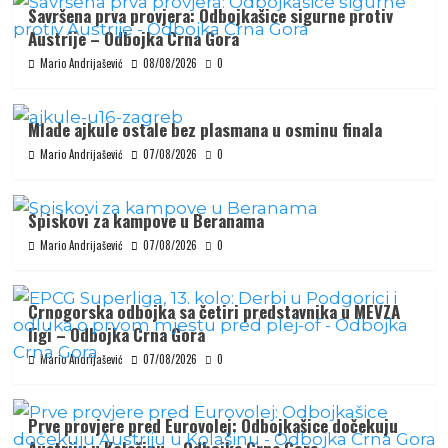
Savršena prva provjera: Odbojkašice sigurne protiv
Austrije – Odbojka Crna Gora
Mario Andrijašević
08/08/2026
0
Mlade ajkule ostale bez plasmana u osminu finala
Mario Andrijašević
07/08/2026
0
Spiskovi za kampove u Beranama
Mario Andrijašević
07/08/2026
0
Crnogorska odbojka sa četiri predstavnika u MEVZA
ligi – Odbojka Crna Gora
Mario Andrijašević
07/08/2026
0
Prve provjere pred Eurovolej: Odbojkašice dočekuju