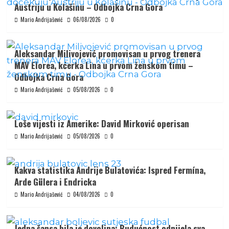
Austriju u Kolašinu – Odbojka Crna Gora
Mario Andrijašević
06/08/2026
0
Aleksandar Milivojević promovisan u prvog trenera
MAV Elorea, kćerka Lina u prvom ženskom timu –
Odbojka Crna Gora
Mario Andrijašević
05/08/2026
0
Loše vijesti iz Amerike: David Mirković operisan
Mario Andrijašević
05/08/2026
0
Kakva statistika Andrije Bulatovića: Ispred Fermína,
Arde Gülera i Endricka
Mario Andrijašević
04/08/2026
0
Jedna šansa bila je dovoljna: Budućnost odnijela sva