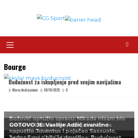
Skip
to
content
Primary
Menu
Bourge
Budućnost za iskupljenje pred svojim navijačima
Mario Andrijašević
08/10/2025
0