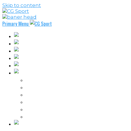
Skip to content
Primary Menu
Fudbal
Košarka
Rukomet
Vaterpolo
Borilački sportovi
Ostali sportovi
FPL – Fantazi Premijer liga
Odbojka
Tenis
Intervju
Kolumne
Ostalo
Vi nas činite nezavisnim!