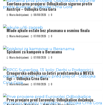
Savršena prva provjera: Odbojkašice sigurne protiv
Austrije – Odbojka Crna Gora
Mario Andrijašević
08/08/2026
0
Mlade ajkule ostale bez plasmana u osminu finala
Mario Andrijašević
07/08/2026
0
Spiskovi za kampove u Beranama
Mario Andrijašević
07/08/2026
0
Crnogorska odbojka sa četiri predstavnika u MEVZA
ligi – Odbojka Crna Gora
Mario Andrijašević
07/08/2026
0
Prve provjere pred Eurovolej: Odbojkašice dočekuju