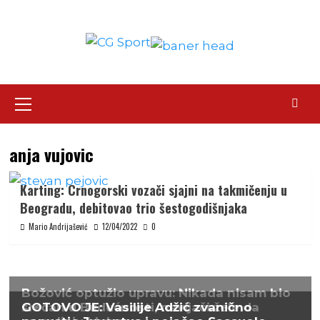
Skip
to
content
Primary
Menu
anja vujovic
Karting: Crnogorski vozači sjajni na takmičenju u
Beogradu, debitovao trio šestogodišnjaka
Mario Andrijašević
12/04/2022
0