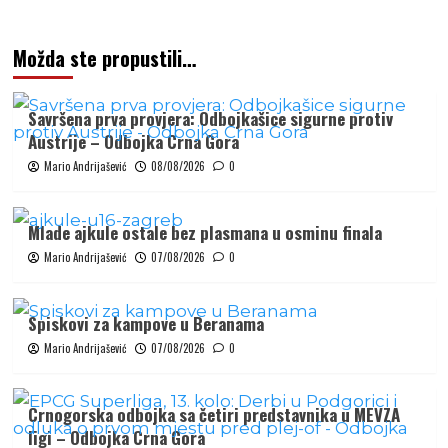
Možda ste propustili…
Savršena prva provjera: Odbojkašice sigurne protiv
Austrije – Odbojka Crna Gora
Mario Andrijašević
08/08/2026
0
Mlade ajkule ostale bez plasmana u osminu finala
Mario Andrijašević
07/08/2026
0
Spiskovi za kampove u Beranama
Mario Andrijašević
07/08/2026
0
Crnogorska odbojka sa četiri predstavnika u MEVZA
ligi – Odbojka Crna Gora