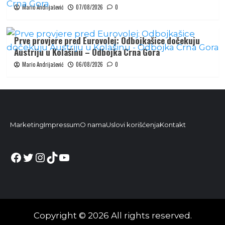
Mario Andrijašević
07/08/2026
0
Prve provjere pred Eurovolej: Odbojkašice dočekuju
Austriju u Kolašinu – Odbojka Crna Gora
Mario Andrijašević
06/08/2026
0
Marketing
Impressum
O nama
Uslovi korišćenja
Kontakt
Facebook
Twitter
Instagram
TikTok
YouTube
Copyright © 2026 All rights reserved.