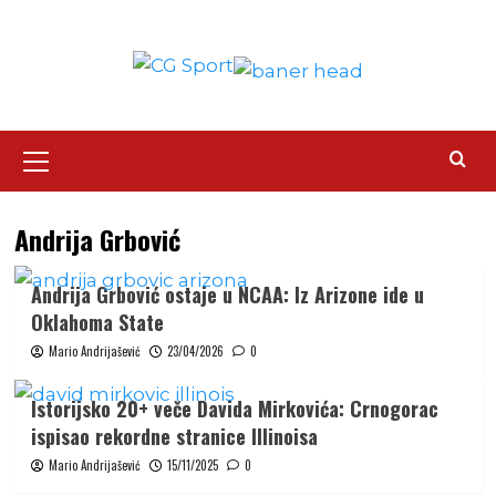
Skip
to
content
Primary
Menu
Andrija Grbović
Andrija Grbović ostaje u NCAA: Iz Arizone ide u
Oklahoma State
Mario Andrijašević
23/04/2026
0
Istorijsko 20+ veče Davida Mirkovića: Crnogorac
ispisao rekordne stranice Illinoisa
Mario Andrijašević
15/11/2025
0