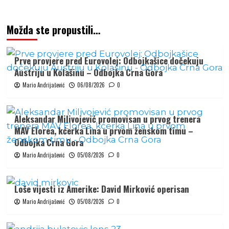
Možda ste propustili…
Prve provjere pred Eurovolej: Odbojkašice dočekuju
Austriju u Kolašinu – Odbojka Crna Gora
Mario Andrijašević
06/08/2026
0
Aleksandar Milivojević promovisan u prvog trenera
MAV Elorea, kćerka Lina u prvom ženskom timu –
Odbojka Crna Gora
Mario Andrijašević
05/08/2026
0
Loše vijesti iz Amerike: David Mirković operisan
Mario Andrijašević
05/08/2026
0