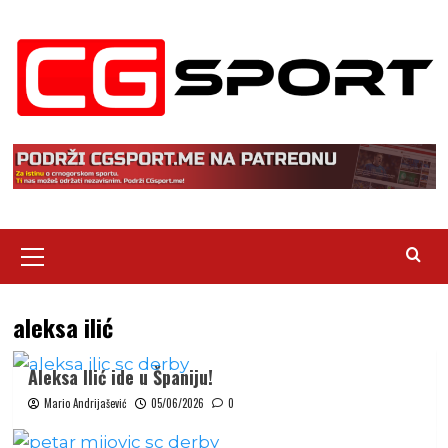
Skip
to
content
Primary
Menu
aleksa ilić
Aleksa Ilić ide u Španiju!
Mario Andrijašević
05/06/2026
0