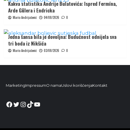
Kakva statistika Andrije Bulatovića: Ispred Fermína,
Arde Gülera i Endricka
Mario Andrijašević
04/08/2026
0
Jedna šansa bila je dovoljna: Budućnost odnijela sva
tri boda iz Nikšića
Mario Andrijašević
03/08/2026
0
Marketing
Impressum
O nama
Uslovi korišćenja
Kontakt
Facebook
Twitter
Instagram
TikTok
YouTube