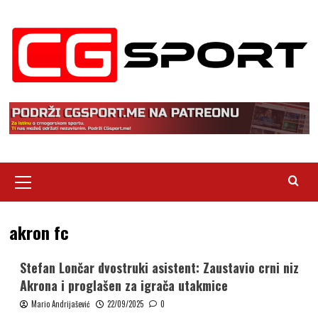
Skip
to
content
Primary
Menu
akron fc
Stefan Lončar dvostruki asistent: Zaustavio crni niz
Akrona i proglašen za igrača utakmice
Mario Andrijašević
22/09/2025
0