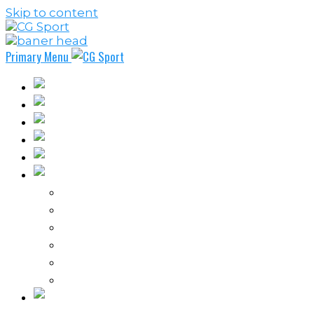
Skip to content
Primary Menu
Fudbal
Košarka
Rukomet
Vaterpolo
Borilački sportovi
Ostali sportovi
FPL – Fantazi Premijer liga
Odbojka
Tenis
Intervju
Kolumne
Ostalo
Vi nas činite nezavisnim!