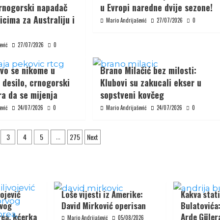
Crnogorski napadač
u Evropi naredne dvije sezone!
cima za Australiju i
Mario Andrijašević
27/07/2026
0
ević
27/07/2026
0
Ovo se nikome u
Brano Milačić bez milosti:
e desilo, crnogorski
Klubovi su zakucali ekser u
a da se mijenja
sopstveni kovčeg
ević
24/07/2026
0
Mario Andrijašević
24/07/2026
0
3
4
5
275
Next
…
n
ojević
Loše vijesti iz Amerike:
Kakva stati
rvog
David Mirković operisan
Bulatovića
rea, kćerka
Arde Gülera
Mario Andrijašević
05/08/2026