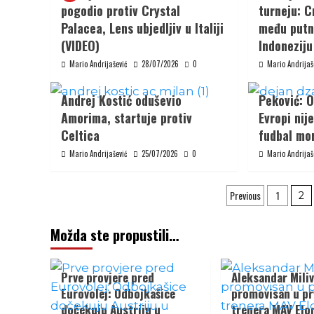
pogodio protiv Crystal
turneju: 
Palacea, Lens ubjedljiv u Italiji
među putni
(VIDEO)
Indoneziju
Mario Andrijašević
28/07/2026
0
Mario Andrijaš
Andrej Kostić oduševio
Peković: 
Amorima, startuje protiv
Evropi nij
Celtica
fudbal mor
Mario Andrijašević
25/07/2026
0
Mario Andrijaš
Posts
Previous
1
2
paginatio
Možda ste propustili…
Prve provjere pred
Aleksandar Miliv
Eurovolej: Odbojkašice
promovisan u p
dočekuju Austriju u
trenera MAV Elo