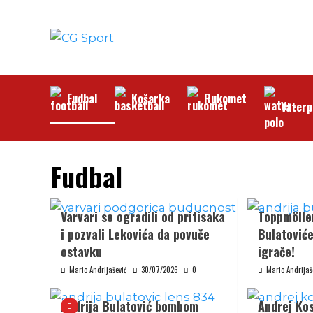
Skip
to
content
Fudbal
Košarka
Rukomet
Vaterp
Fudbal
Varvari se ogradili od pritisaka
Toppmölle
i pozvali Lekovića da povuče
Bulatović
ostavku
igrače!
Mario Andrijašević
30/07/2026
0
Mario Andrijaš
Andrija Bulatović bombom
Andrej Kos