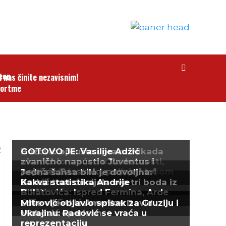
i nas činite nezavisnim!