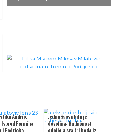
stika Andrije
Jedna šansa bila je
: Ispred Fermína,
dovoljna: Budućnost
 i Endricka
odnijela sva tri boda iz