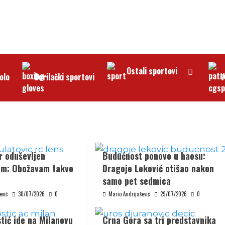
Ostali sportovi
olo
Borilački sportovi
V
r oduševljen
Budućnost ponovo u haosu:
em: Obožavam takve
Dragoje Leković otišao nakon
samo pet sedmica
ević
30/07/2026
0
Mario Andrijašević
29/07/2026
0
tić ide na Milanovu
Crna Gora sa tri predstavnika