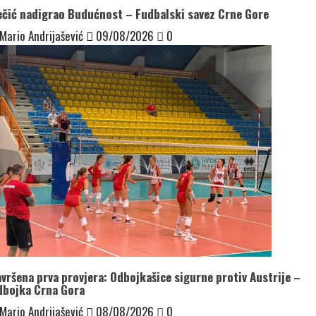
ečić nadigrao Budućnost – Fudbalski savez Crne Gore
Mario Andrijašević
09/08/2026
0
vršena prva provjera: Odbojkašice sigurne protiv Austrije –
dbojka Crna Gora
Mario Andrijašević
08/08/2026
0