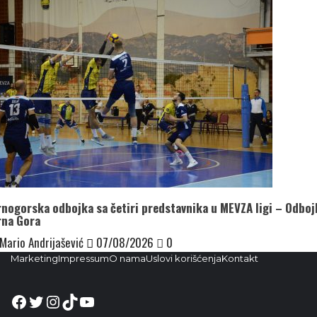
nogorska odbojka sa četiri predstavnika u MEVZA ligi – Odboj
rna Gora
Mario Andrijašević
07/08/2026
0
Marketing
Impressum
O nama
Uslovi korišćenja
Kontakt
Facebook
Twitter
Instagram
TikTok
YouTube