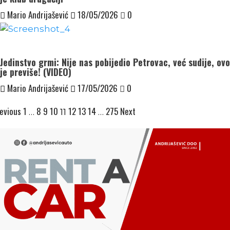
Mario Andrijašević
18/05/2026
0
Jedinstvo grmi: Nije nas pobijedio Petrovac, već sudije, ovo
je previše! (VIDEO)
Mario Andrijašević
17/05/2026
0
osts
evious
1
8
9
10
12
13
14
275
Next
…
11
…
agination